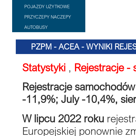
POJAZDY UŻYTKOWE
PRZYCZEPY NACZEPY
AUTOBUSY
PZPM - ACEA - WYNIKI REJES
Statystyki
,
Rejestracje 
Rejestracje samochodów
-11,9%; July -10,4%, si
W lipcu 2022 roku
rejest
Europejskiej ponownie zm