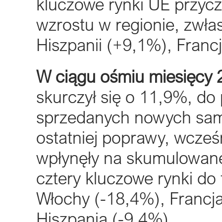
kluczowe rynki UE przycz
wzrostu w regionie, zwł
Hiszpanii (+9,1%), Franc
W ciągu ośmiu miesięcy 
skurczył się o 11,9%, do
sprzedanych nowych sa
ostatniej poprawy, wcześn
wpłynęły na skumulowane 
cztery kluczowe rynki do 
Włochy (-18,4%), Francja
Hiszpania (-9,4%).