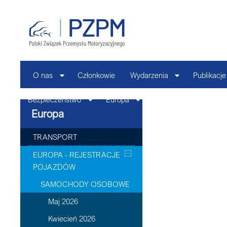
O nas
Członkowie
Wydarzenia
Publikacje
Bezpieczeństwo
Europa
Kontakt
Europa
TRANSPORT
EUROPA - REJESTRACJE
POJAZDÓW
SAMOCHODY OSOBOWE
Maj 2026
Kwiecień 2026