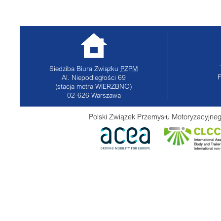
Siedziba Biura Związku
PZPM
Al. Niepodległości 69
(stacja metra WIERZBNO)
02-626
Warszawa
Polski Związek Przemysłu Motoryzacyjneg