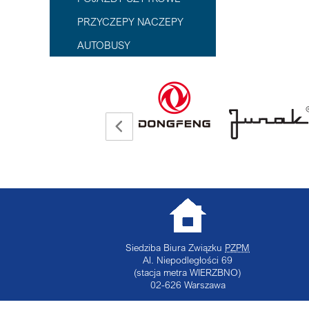
PRZYCZEPY NACZEPY
AUTOBUSY
Siedziba Biura Związku
PZPM
Al. Niepodległości 69
(stacja metra WIERZBNO)
02-626
Warszawa