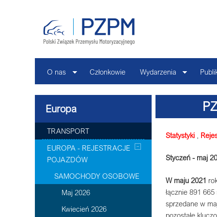
O nas
Członkowie
Wydarzenia
Publi
PZ
Europa
TRANSPORT
Statystyki
,
Reje
EUROPA - REJESTRACJE
Styczeń - maj 2
POJAZDÓW
SAMOCHODY OSOBOWE
W maju 2021
rok
łącznie 891 665 
Maj 2026
sprzedane w maj
Kwiecień 2026
pozostałe klucz