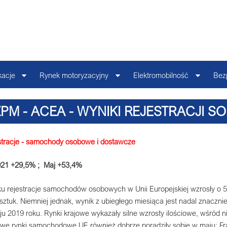
kacje
Rynek motoryzacyjny
Elektromobilność
Bez
PM - ACEA - WYNIKI REJESTRACJI SO
stracje - samochody osobowe i dostawcze
021
+29,5%
; Maj
+53,4%
u rejestracje samochodów osobowych w Unii Europejskiej wzrosły o 
sztuk. Niemniej jednak, wynik z ubiegłego miesiąca jest nadal znaczni
u 2019 roku. Rynki krajowe wykazały silne wzrosty ilościowe, wśród 
owe rynki samochodowe UE również dobrze poradziły sobie w maju: F