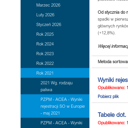
Marzec 2026
Od stycznia do 
Luty 2026
spadki w pierws
Styczeń 2026
głównych rynków
(+12,8%).
Rok 2025
Rok 2024
Więcej informacj
Rok 2023
Metoda sortowan
Rok 2022
Rok 2021
Wyniki reje
2021 Wg. rodzaju
Opublikowano: 
paliwa
Pobierz plik
PZPM - ACEA - Wyniki
rejestracji SO w Europie
- maj 2021
Tabele dot.
Opublikowano: 
PZPM - ACEA - Wyniki