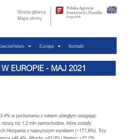
Strona główna
Mapa strony
pieczeństwo
Europa
Kontakt
 W EUROPIE - MAJ 2021
53,4% w porównaniu z rokiem ubiegłym osiągając
e niższy niż 1,2 mln samochodów, które zostały
nich Hiszpania z najwyższym wynikiem (+177,8%). Trzy
rancja +46,4%, Włochy +43,0% i Niemcy +37,2%.