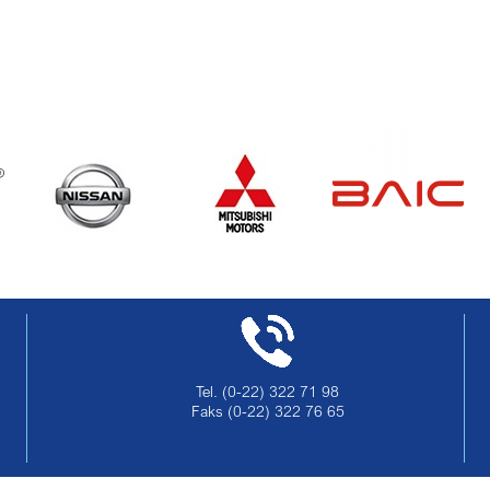
Tel.
(0-22) 322 71 98
Faks
(0-22) 322 76 65