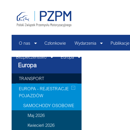
O nas
Członkowie
Wydarzenia
Publikacje
Bezpieczeństwo
Europa
Kontakt
Europa
TRANSPORT
EUROPA - REJESTRACJE
POJAZDÓW
SAMOCHODY OSOBOWE
Maj 2026
Kwiecień 2026