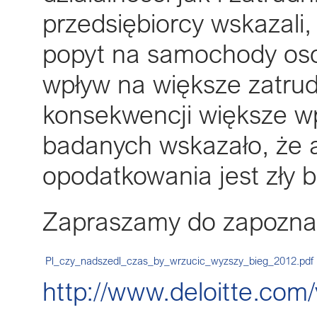
przedsiębiorcy wskazali,
popyt na samochody os
wpływ na większe zatrud
konsekwencji większe w
badanych wskazało, że 
opodatkowania jest zły 
Zapraszamy do zapoznan
Pl_czy_nadszedl_czas_by_wrzucic_wyzszy_bieg_2012.pdf
http://www.deloitte.c