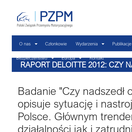
O nas
Członkowie
Wydarzenia
Publikacje
Bezpieczeństwo
Europa
Kontakt
RAPORT DELOITTE 2012: CZY 
Badanie "Czy nadszedł c
opisuje sytuację i nastr
Polsce. Głównym trendem
działalności jak i zatrud