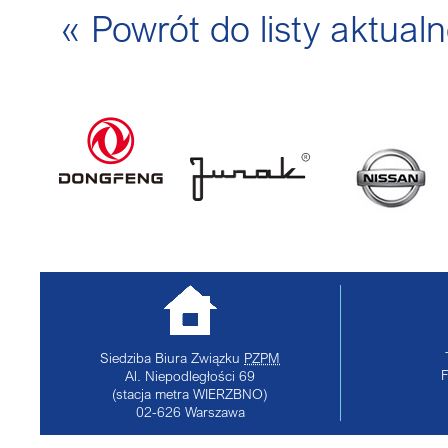
« Powrót do listy aktualn
Siedziba Biura Związku
PZPM
Al. Niepodległości 69
(stacja metra WIERZBNO)
02-626
Warszawa