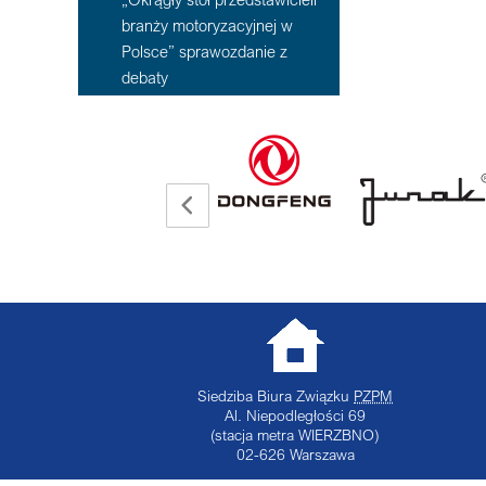
branży motoryzacyjnej w
Polsce” sprawozdanie z
debaty
Siedziba Biura Związku
PZPM
Al. Niepodległości 69
(stacja metra WIERZBNO)
02-626
Warszawa