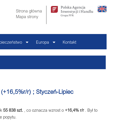
Strona główna
Mapa strony
pieczeństwo
Europa
Kontakt
(+16,5%r/r) ; Styczeń-
Lipiec
ik
55 838 szt.
, co oznacza wzrost o
+16,4% r/r
. Był to
ie popytu.