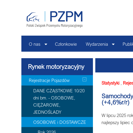
O nas
Członkowie
Wydarzenia
Publi
Rynek motoryzacyjny
Rejestracje Pojazdów
Statystyki
,
Reje
DANE CZĄSTKOWE 10/20
Samochody o
dni bm. - OSOBOWE,
(+4,6%r/r)
CIĘŻAROWE,
JEDNOŚLADY
W lipcu 2025 ro
OSOBOWE i DOSTAWCZE
najlepszy lipiec
Rok 2026