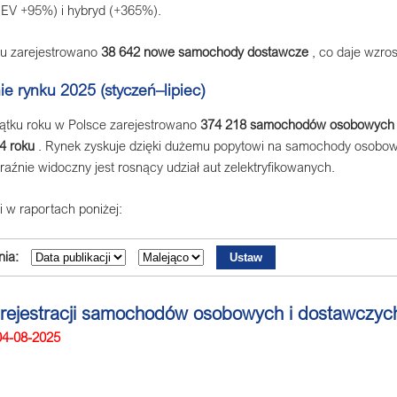
BEV +95%) i hybryd (+365%).
ku zarejestrowano
38 642 nowe samochody dostawcze
, co daje wzro
 rynku 2025 (styczeń–lipiec)
ątku roku w Polsce zarejestrowano
374 218 samochodów osobowych 
4 roku
. Rynek zyskuje dzięki dużemu popytowi na samochody osobow
aźnie widoczny jest rosnący udział aut zelektryfikowanych.
i w raportach poniżej:
ia:
. rejestracji samochodów osobowych i dostawczy
04-08-2025