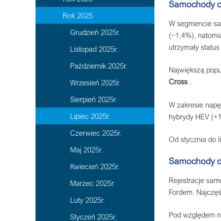
Samochody 
Rok 2025
W segmencie s
Grudzień 2025r.
(−1,4%), natomia
utrzymały status
Listopad 2025r.
Październik 2025r.
Największą popul
Cross
.
Wrzesień 2025r.
Sierpień 2025r.
W zakresie napę
Lipiec 2025r.
hybrydy HEV (+14
Czerwiec 2025r.
Od stycznia do 
Maj 2025r.
Samochody d
Kwiecień 2025r.
Rejestracje sa
Marzec 2025r.
Fordem. Najczęś
Luty 2025r.
Pod względem na
Styczeń 2025r.