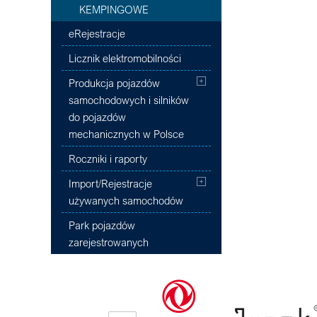
KEMPINGOWE
eRejestracje
Licznik elektromobilności
Produkcja pojazdów
samochodowych i silników
do pojazdów
mechanicznych w Polsce
Roczniki i raporty
Import/Rejestracje
używanych samochodów
Park pojazdów
zarejestrowanych