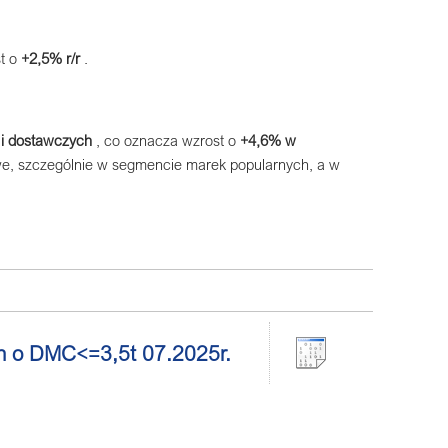
st o
+2,5% r/r
.
i dostawczych
, co oznacza wzrost o
+4,6% w
e, szczególnie w segmencie marek popularnych, a w
ch o DMC<=3,5t 07.2025r.