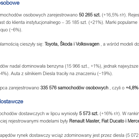
osobowe
amochodów osobowych zarejestrowano
50 265 szt.
(+16,5% r/r). Rejes
st do klienta instytucjonalnego – 35 185 szt. (+21%). Marki popular
 quo (−6%).
arnością cieszyły się:
Toyota, Škoda i Volkswagen
, a wśród modeli 
dów nadal dominowała benzyna (15 966 szt., +1%), jednak najwyższe 
%). Auta z silnikiem Diesla traciły na znaczeniu (−19%).
lipca zarejestrowano
335 576 samochodów osobowych
, czyli o
+4,8% 
ostawcze
mochodów dostawczych w lipcu wyniosły
5 573 szt.
(+16% r/r). W ranki
ciej rejestrowanymi modelami były
Renault Master, Fiat Ducato i Merc
pędów rynek dostawczy wciąż zdominowany jest przez diesla (5 072 szt