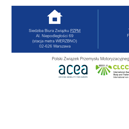
Siedziba Biura Związku
PZPM
Al. Niepodległości 69
(stacja metra WIERZBNO)
02-626
Warszawa
Polski Związek Przemysłu Motoryzacyjneg