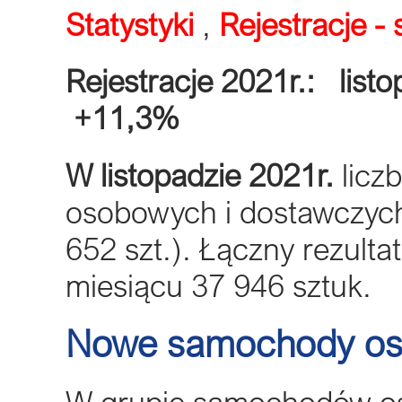
Statystyki
,
Rejestracje 
Rejestracje 2021r.: list
+11,3%
W listopadzie 2021r.
licz
osobowych i dostawczych 
652 szt.). Łączny rezulta
miesiącu 37 946 sztuk.
Nowe samochody o
W grupie samochodów oso