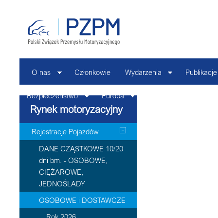
O nas
Członkowie
Wydarzenia
Publikacje
Bezpieczeństwo
Europa
Kontakt
Rynek motoryzacyjny
Rejestracje Pojazdów
DANE CZĄSTKOWE 10/20
dni bm. - OSOBOWE,
CIĘŻAROWE,
JEDNOŚLADY
OSOBOWE i DOSTAWCZE
Rok 2026