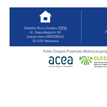
Siedziba Biura Związku
PZPM
Al. Niepodległości 69
(stacja metra WIERZBNO)
02-626
Warszawa
Polski Związek Przemysłu Motoryzacyjneg