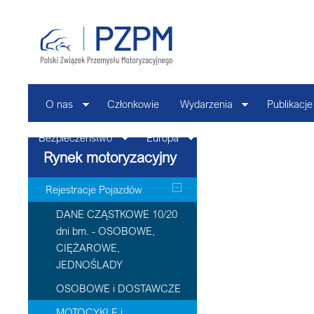
O nas
Członkowie
Wydarzenia
Publikacje
Bezpieczeństwo
Europa
Kontakt
Rynek motoryzacyjny
Rejestracje Pojazdów
DANE CZĄSTKOWE 10/20
dni bm. - OSOBOWE,
CIĘŻAROWE,
JEDNOŚLADY
OSOBOWE i DOSTAWCZE
MOTOCYKLE i