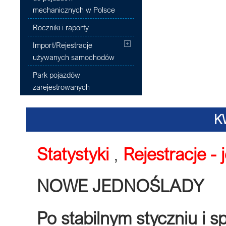
mechanicznych w Polsce
Roczniki i raporty
Import/Rejestracje
używanych samochodów
Park pojazdów
zarejestrowanych
K
Statystyki
,
Rejestracje -
NOWE JEDNOŚLADY
Po stabilnym styczniu i 