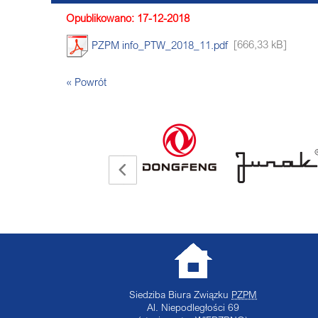
Opublikowano: 17-12-2018
PZPM info_PTW_2018_11.pdf
[666,33 kB]
« Powrót
Siedziba Biura Związku
PZPM
Al. Niepodległości 69