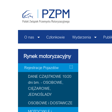
O nas
Członkowie
Wydarzenia
Publi
Rynek motoryzacyjny
Rejestracje Pojazdów
DANE CZĄSTKOWE 10/20
dni bm. - OSOBOWE,
CIĘŻAROWE,
JEDNOŚLADY
OSOBOWE i DOSTAWCZE
MOTOCYKLE i