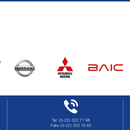
Tel.
(0-22) 322 71 98
Faks
(0-22) 322 76 65