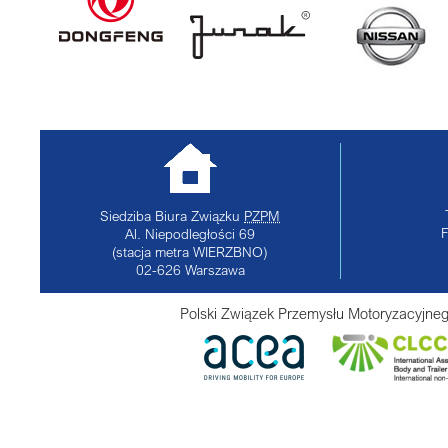
Siedziba Biura Związku
PZPM
Al. Niepodległości 69
(stacja metra WIERZBNO)
02-626
Warszawa
Polski Związek Przemysłu Motoryzacyjneg