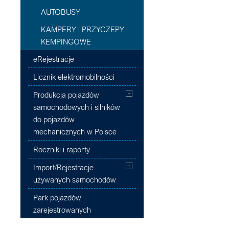
AUTOBUSY
KAMPERY i PRZYCZEPY
KEMPINGOWE
eRejestracje
Licznik elektromobilności
Produkcja pojazdów
samochodowych i silników
do pojazdów
mechanicznych w Polsce
Roczniki i raporty
Import/Rejestracje
używanych samochodów
Park pojazdów
zarejestrowanych