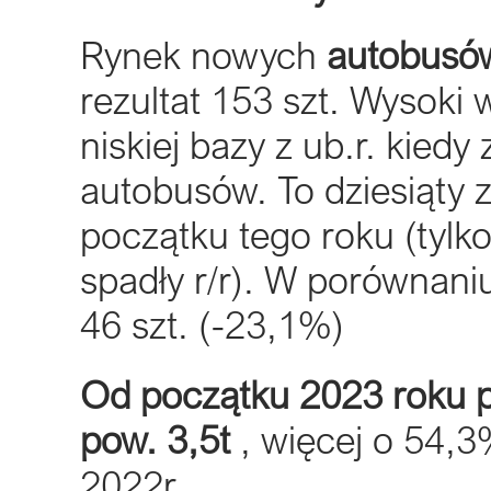
Rynek nowych
autobusó
rezultat 153 szt. Wysoki 
niskiej bazy z ub.r. kied
autobusów. To dziesiąty 
początku tego roku (tylk
spadły r/r). W porównaniu
46 szt. (-23,1%)
Od początku 2023 roku 
pow. 3,5t
, więcej o 54,3
2022r.