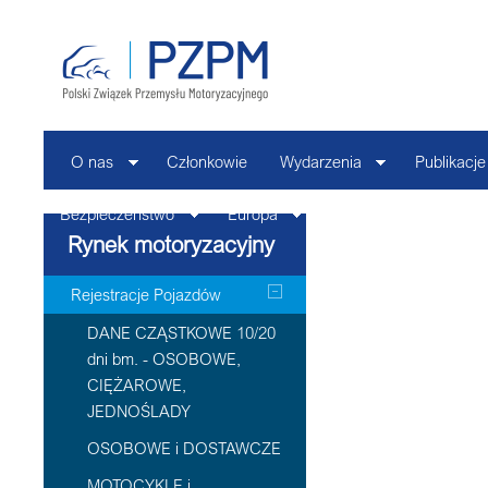
O nas
Członkowie
Wydarzenia
Publikacje
Bezpieczeństwo
Europa
Kontakt
Rynek motoryzacyjny
Rejestracje Pojazdów
DANE CZĄSTKOWE 10/20
dni bm. - OSOBOWE,
CIĘŻAROWE,
JEDNOŚLADY
OSOBOWE i DOSTAWCZE
MOTOCYKLE i