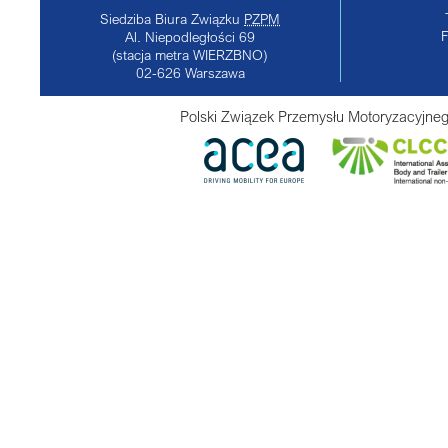
Siedziba Biura Związku
PZPM
Al. Niepodległości 69
(stacja metra WIERZBNO)
02-626
Warszawa
Polski Związek Przemysłu Motoryzacyjneg