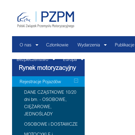
O nas
Członkowie
Wydarzenia
Publikacje
Bezpieczeństwo
Europa
Kontakt
Rynek motoryzacyjny
Rejestracje Pojazdów
DANE CZĄSTKOWE 10/20
dni bm. - OSOBOWE,
CIĘŻAROWE,
JEDNOŚLADY
OSOBOWE i DOSTAWCZE
MOTOCYKLE i