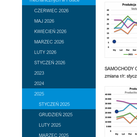
CZERWIEC 2026
MAJ 2026
KWIECIEŃ 2026
MARZEC 2026
LUTY 2026
STYCZEŃ 2026
SAMOCHODY CI
2023
zmiana r/r: styc
2024
2025
STYCZEŃ 2025
GRUDZIEŃ 2025
LUTY 2025
MARZEC 2025