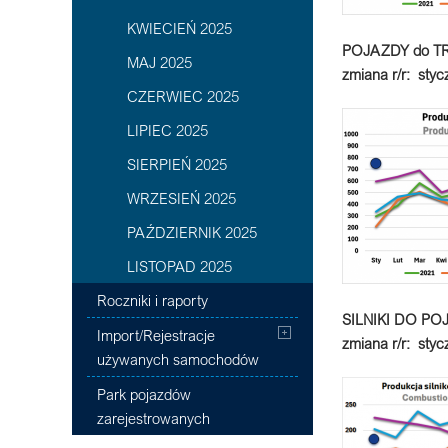
KWIECIEŃ 2025
POJAZDY
do
T
MAJ 2025
zmiana r/r: styc
CZERWIEC 2025
LIPIEC 2025
SIERPIEŃ 2025
WRZESIEŃ 2025
PAŹDZIERNIK 2025
LISTOPAD 2025
Roczniki i raporty
SILNIKI DO 
Import/Rejestracje
zmiana r/r:
styc
używanych samochodów
Park pojazdów
zarejestrowanych