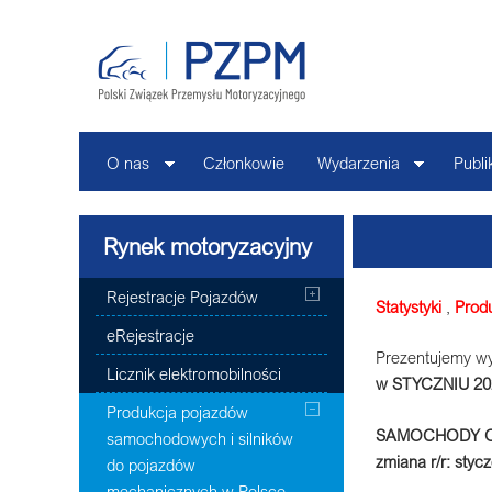
O nas
Członkowie
Wydarzenia
Publi
Rynek motoryzacyjny
Rejestracje Pojazdów
Statystyki
,
Prod
eRejestracje
Prezentujemy wy
Licznik elektromobilności
w STYCZNIU 2
Produkcja pojazdów
SAMOCHODY 
samochodowych i silników
zmiana r/r: styc
do pojazdów
mechanicznych w Polsce