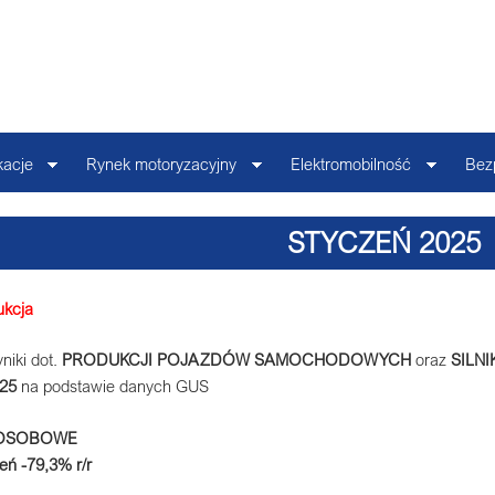
kacje
Rynek motoryzacyjny
Elektromobilność
Bez
STYCZEŃ 2025
ukcja
niki dot.
PRODUKCJI POJAZDÓW SAMOCHODOWYCH
oraz
SILN
025
na podstawie danych GUS
OSOBOWE
zeń -79,3% r/r