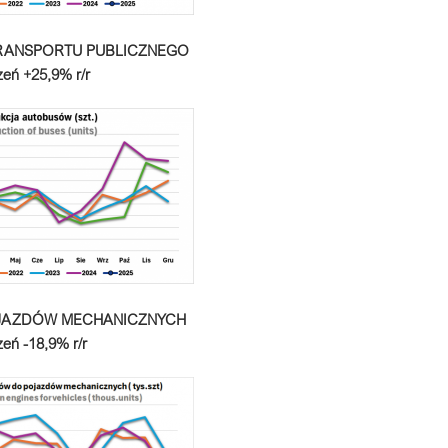
RANSPORTU
PUBLICZNEGO
zeń +25,9% r/r
POJAZDÓW MECHANICZNYCH
zeń
-18,9% r/r