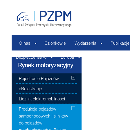
O nas
Członkowie
Wydarzenia
Publikacje
Bezpieczeństwo
Europa
Kontakt
Rynek motoryzacyjny
Rejestracje Pojazdów
eRejestracje
Licznik elektromobilności
Produkcja pojazdów
samochodowych i silników
do pojazdów
mechanicznych w Polsce