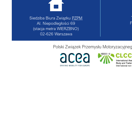
Siedziba Biura Związku
PZPM
Al. Niepodległości 69
(stacja metra WIERZBNO)
02-626
Warszawa
Polski Związek Przemysłu Motoryzacyjneg