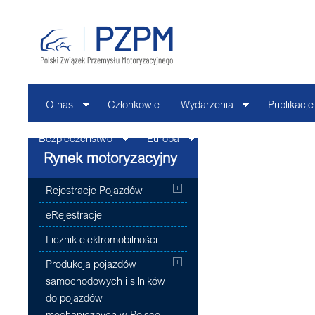
O nas
Członkowie
Wydarzenia
Publikacje
Bezpieczeństwo
Europa
Kontakt
Rynek motoryzacyjny
Rejestracje Pojazdów
eRejestracje
Licznik elektromobilności
Produkcja pojazdów
samochodowych i silników
do pojazdów
mechanicznych w Polsce