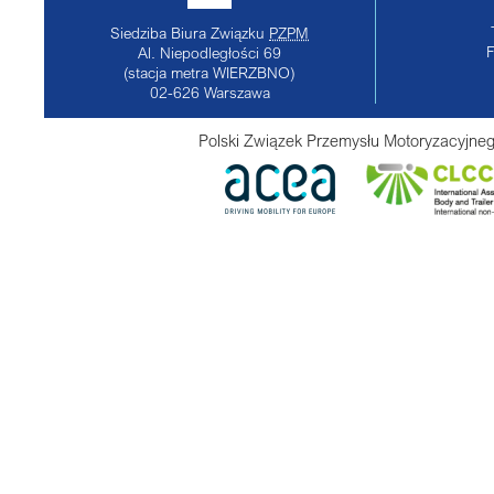
Siedziba Biura Związku
PZPM
Al. Niepodległości 69
(stacja metra WIERZBNO)
02-626
Warszawa
Polski Związek Przemysłu Motoryzacyjneg