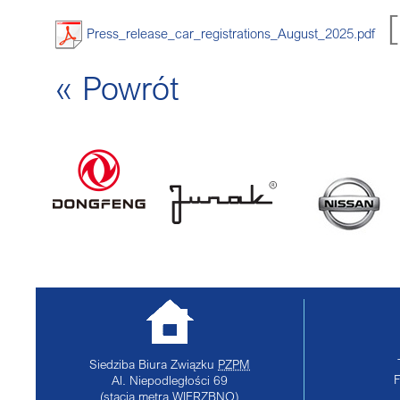
Press_release_car_registrations_August_2025.pdf
« Powrót
Siedziba Biura Związku
PZPM
Al. Niepodległości 69
(stacja metra WIERZBNO)