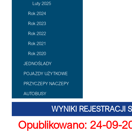
Luty 2025
Rok 2024
Rok 2023
Rok 2022
Rok 2021
Rok 2020
JEDNOŚLADY
POJAZDY UŻYTKOWE
PRZYCZEPY NACZEPY
AUTOBUSY
WYNIKI REJESTRACJI S
Opublikowano: 24-09-2