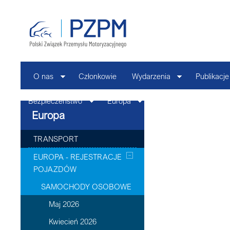
O nas
Członkowie
Wydarzenia
Publikacje
Bezpieczeństwo
Europa
Kontakt
Europa
TRANSPORT
EUROPA - REJESTRACJE
POJAZDÓW
SAMOCHODY OSOBOWE
Maj 2026
Kwiecień 2026