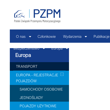
O nas
Członkowie
Wydarzenia
Publikacje
Bezpieczeństwo
Europa
Kontakt
Europa
TRANSPORT
EUROPA - REJESTRACJE
POJAZDÓW
SAMOCHODY OSOBOWE
JEDNOŚLADY
POJAZDY UŻYTKOWE