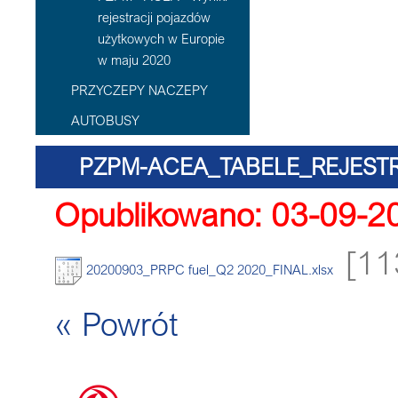
rejestracji pojazdów
użytkowych w Europie
w maju 2020
PRZYCZEPY NACZEPY
AUTOBUSY
PZPM-ACEA_TABELE_REJE
Opublikowano: 03-09-2
WG. RODZAJU
[11
20200903_PRPC fuel_Q2 2020_FINAL.xlsx
« Powrót