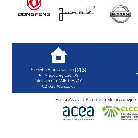
Siedziba Biura Związku
PZPM
Al. Niepodległości 69
(stacja metra WIERZBNO)
02-626
Warszawa
Polski Związek Przemysłu Motoryzacyjneg