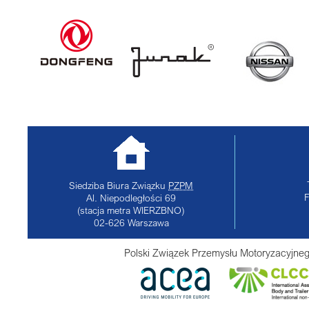
Siedziba Biura Związku
PZPM
Al. Niepodległości 69
(stacja metra WIERZBNO)
02-626
Warszawa
Polski Związek Przemysłu Motoryzacyjneg