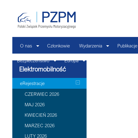
O nas
Członkowie
Wydarzenia
Publikacje
Bezpieczeństwo
Europa
Kontakt
Elektromobilność
eRejestracje
CZERWIEC 2026
MAJ 2026
KWIECIEŃ 2026
MARZEC 2026
LUTY 2026