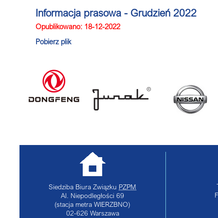
Informacja prasowa - Grudzień 2022
Opublikowano: 18-12-2022
Pobierz plik
Siedziba Biura Związku
PZPM
Al. Niepodległości 69
(stacja metra WIERZBNO)
02-626
Warszawa