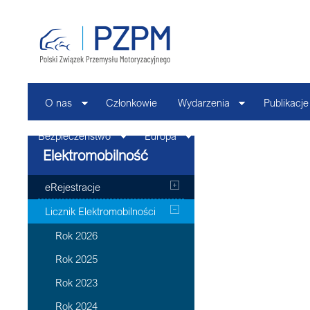
O nas
Członkowie
Wydarzenia
Publikacje
Bezpieczeństwo
Europa
Kontakt
Elektromobilność
eRejestracje
Licznik Elektromobilności
Rok 2026
Rok 2025
Rok 2023
Rok 2024