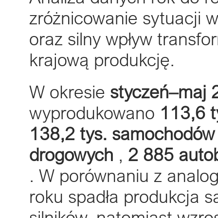
zróżnicowanie sytuacji
oraz silny wpływ transfo
krajową produkcję.
W okresie
styczeń–maj 2
wyprodukowano
113,6 
138,2 tys. samochodów 
drogowych
,
2 885 auto
. W porównaniu z analo
roku spadła produkcja 
silników, natomiast wzr