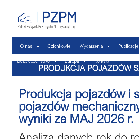
O nas
Członkowie
Wydarzenia
Publikacje
Bezpieczeństwo
Europa
Kontakt
PRODUKCJA POJAZDÓW S
POJAZDÓW MECHANICZNYCH
Produkcja pojazdów i s
GUS
pojazdów mechaniczny
wyniki za MAJ
2026 r.
Analiza danych rok do 