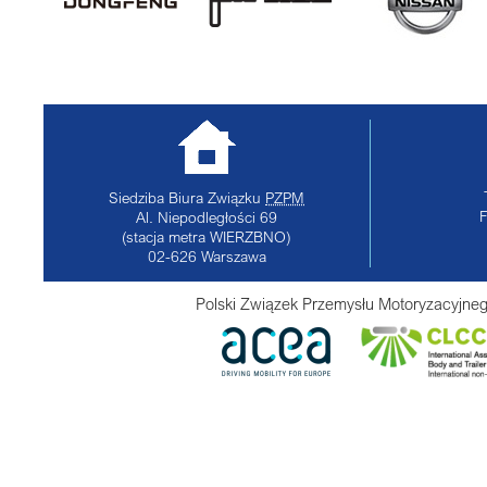
Siedziba Biura Związku
PZPM
Al. Niepodległości 69
(stacja metra WIERZBNO)
02-626
Warszawa
Polski Związek Przemysłu Motoryzacyjneg