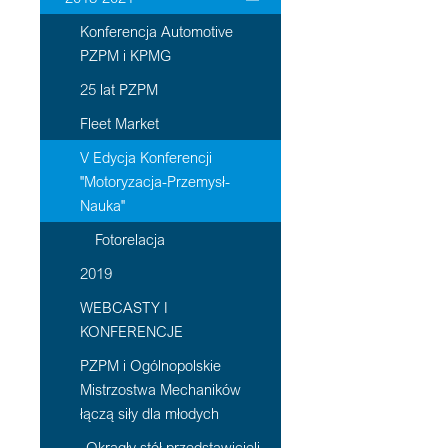
Konferencja Automotive
PZPM i KPMG
25 lat PZPM
Fleet Market
V Edycja Konferencji
"Motoryzacja-Przemysł-
Nauka"
Fotorelacja
2019
WEBCASTY I
KONFERENCJE
PZPM i Ogólnopolskie
Mistrzostwa Mechaników
łączą siły dla młodych
„Okrągły stół przedstawicieli