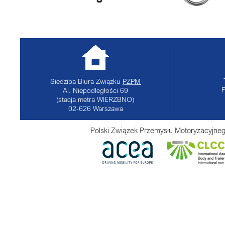
Siedziba Biura Związku
PZPM
Al. Niepodległości 69
(stacja metra WIERZBNO)
02-626
Warszawa
Polski Związek Przemysłu Motoryzacyjneg