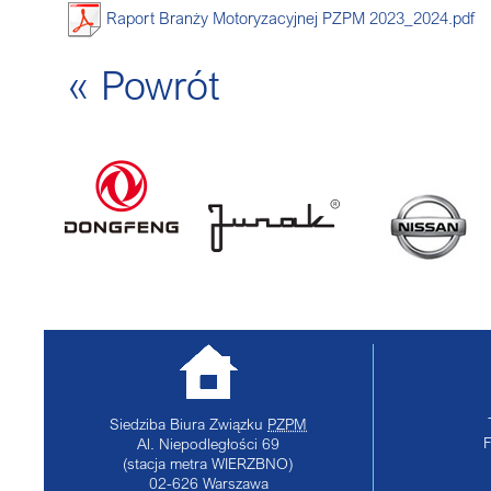
Raport Branży Motoryzacyjnej PZPM 2023_2024.pdf
« Powrót
Siedziba Biura Związku
PZPM
Al. Niepodległości 69
(stacja metra WIERZBNO)
02-626
Warszawa