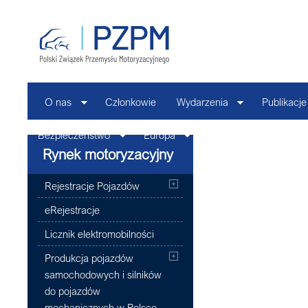
O nas
Członkowie
Wydarzenia
Publikacje
Bezpieczeństwo
Europa
Kontakt
Rynek motoryzacyjny
Rejestracje Pojazdów
eRejestracje
Licznik elektromobilności
Produkcja pojazdów
samochodowych i silników
do pojazdów
mechanicznych w Polsce