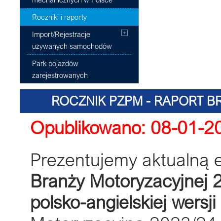
Roczniki i raporty
Import/Rejestracje
używanych samochodów
Park pojazdów
zarejestrowanych
ROCZNIK PZPM - RAPORT B
Opublikowano: 08-01-2
Prezentujemy aktualną 
Branży Motoryzacyjnej 
polsko-angielskiej wersji