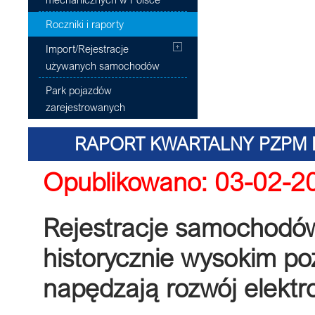
Roczniki i raporty
Import/Rejestracje
używanych samochodów
Park pojazdów
zarejestrowanych
RAPORT KWARTALNY PZPM 
Opublikowano: 03-02-2
EDYC
Rejestracje samochodów
historycznie wysokim po
napędzają rozwój elektr