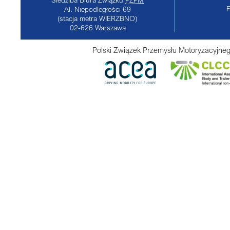
Al. Niepodległości 69
(stacja metra WIERZBNO)
02-626
Warszawa
Polski Związek Przemysłu Motoryzacyjneg