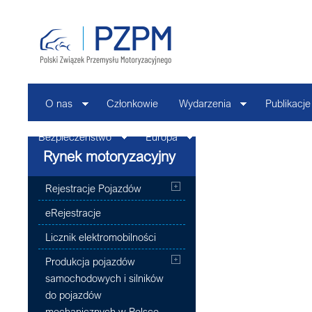
O nas
Członkowie
Wydarzenia
Publikacje
Bezpieczeństwo
Europa
Kontakt
Rynek motoryzacyjny
Rejestracje Pojazdów
eRejestracje
Licznik elektromobilności
Produkcja pojazdów
samochodowych i silników
do pojazdów
mechanicznych w Polsce