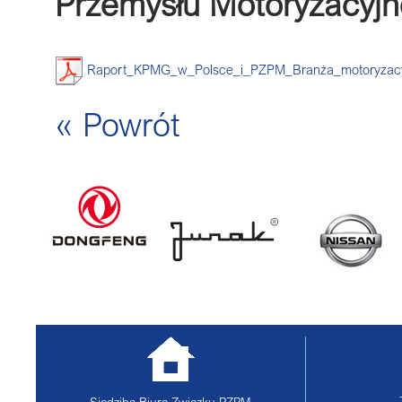
Przemysłu Motoryzacyj
Raport_KPMG_w_Polsce_i_PZPM_Branża_motoryzacyj
« Powrót
Siedziba Biura Związku
PZPM