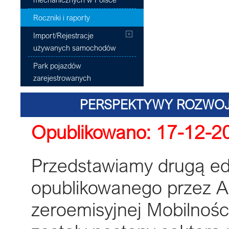
Roczniki i raporty
Import/Rejestracje
używanych samochodów
Park pojazdów
zarejestrowanych
PERSPEKTYWY ROZWO
Opublikowano: 17-12-2
ALTERNATYWNYMI W ŚWIE
Przedstawiamy drugą ed
opublikowanego przez A
zeroemisyjnej Mobilnoś