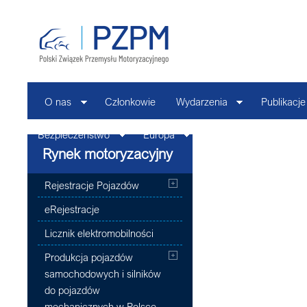
O nas
Członkowie
Wydarzenia
Publikacje
Bezpieczeństwo
Europa
Kontakt
Rynek motoryzacyjny
Rejestracje Pojazdów
eRejestracje
Licznik elektromobilności
Produkcja pojazdów
samochodowych i silników
do pojazdów
mechanicznych w Polsce