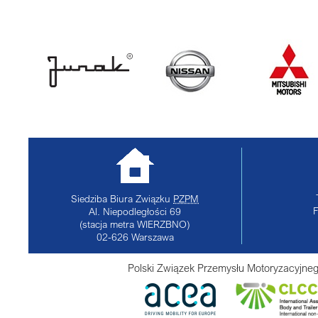
Siedziba Biura Związku
PZPM
Al. Niepodległości 69
(stacja metra WIERZBNO)
02-626
Warszawa
Polski Związek Przemysłu Motoryzacyjneg