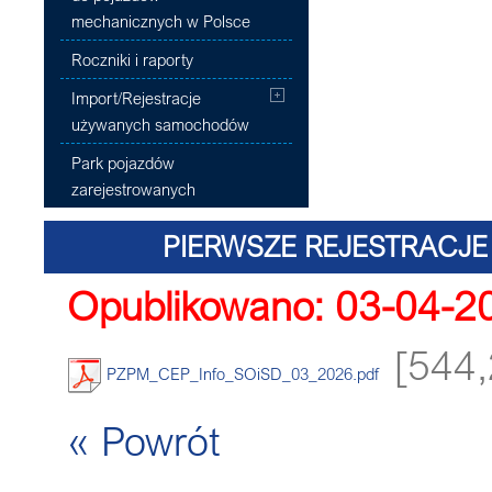
mechanicznych w Polsce
Roczniki i raporty
Import/Rejestracje
używanych samochodów
Park pojazdów
zarejestrowanych
PIERWSZE REJESTRAC
Opublikowano: 03-04-2
DOSTAWCZYCH O
[544,
PZPM_CEP_Info_SOiSD_03_2026.pdf
« Powrót