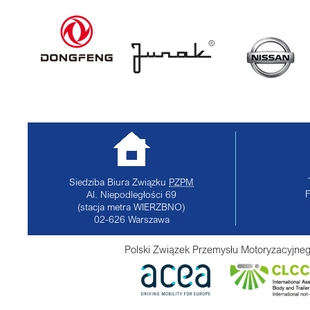
Siedziba Biura Związku
PZPM
Al. Niepodległości 69
(stacja metra WIERZBNO)
02-626
Warszawa
Polski Związek Przemysłu Motoryzacyjneg