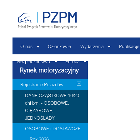
O nas
Członkowie
Wydarzenia
Publikacje
Bezpieczeństwo
Europa
Kontakt
Rynek motoryzacyjny
Rejestracje Pojazdów
DANE CZĄSTKOWE 10/20
dni bm. - OSOBOWE,
CIĘŻAROWE,
JEDNOŚLADY
OSOBOWE i DOSTAWCZE
Rok 2026