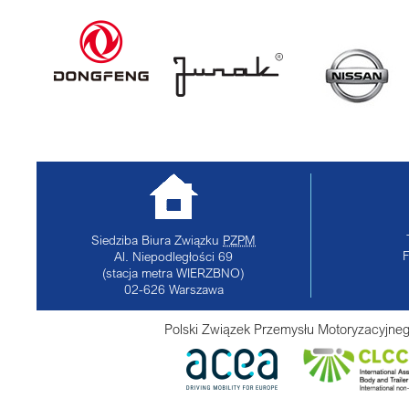
Siedziba Biura Związku
PZPM
Al. Niepodległości 69
(stacja metra WIERZBNO)
02-626
Warszawa
Polski Związek Przemysłu Motoryzacyjneg