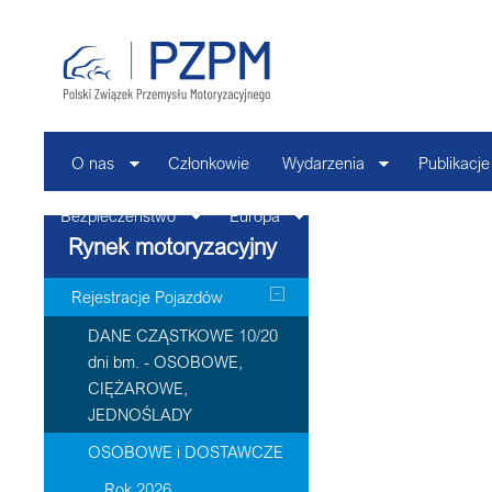
O nas
Członkowie
Wydarzenia
Publikacje
Bezpieczeństwo
Europa
Kontakt
Rynek motoryzacyjny
Rejestracje Pojazdów
DANE CZĄSTKOWE 10/20
dni bm. - OSOBOWE,
CIĘŻAROWE,
JEDNOŚLADY
OSOBOWE i DOSTAWCZE
Rok 2026