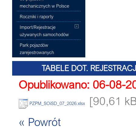
mechanicznych w Polsce
Roczniki i raporty
Import/Rejestracje
używanych samochodów
Park pojazdów
zarejestrowanych
TABELE DOT. REJESTRA
Opublikowano: 06-08-2
DOSTAWCZYCH O
[90,61 kB
PZPM_SOiSD_07_2026.xlsx
« Powrót