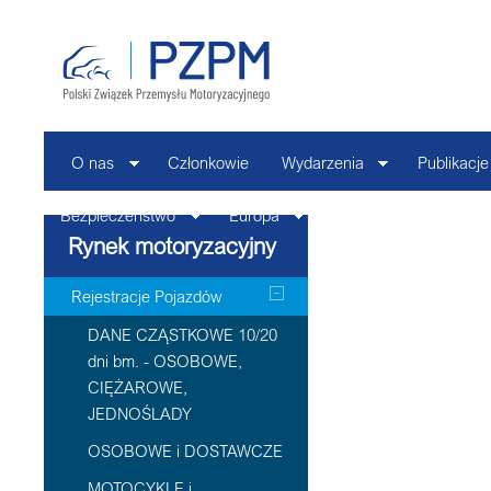
O nas
Członkowie
Wydarzenia
Publikacje
Bezpieczeństwo
Europa
Kontakt
Rynek motoryzacyjny
Rejestracje Pojazdów
DANE CZĄSTKOWE 10/20
dni bm. - OSOBOWE,
CIĘŻAROWE,
JEDNOŚLADY
OSOBOWE i DOSTAWCZE
MOTOCYKLE i