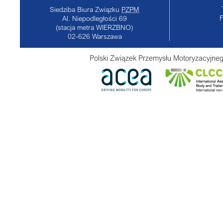
Siedziba Biura Związku
PZPM
Al. Niepodległości 69
(stacja metra WIERZBNO)
02-626
Warszawa
Polski Związek Przemysłu Motoryzacyjneg