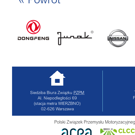
Siedziba Biura Związku
PZPM
Al. Niepodległości 69
(stacja metra WIERZBNO)
02-626
Warszawa
Polski Związek Przemysłu Motoryzacyjneg