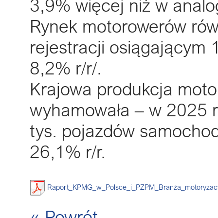
3,9% więcej niż w analo
Rynek motorowerów rów
rejestracji osiągającym 
8,2% r/r/.
Krajowa produkcja moto
wyhamowała – w 2025 
tys. pojazdów samocho
26,1% r/r.
Raport_KPMG_w_Polsce_i_PZPM_Branża_motoryzacyj
« Powrót