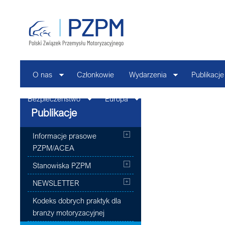
O nas
Członkowie
Wydarzenia
Publikacje
Bezpieczeństwo
Europa
Kontakt
Publikacje
Informacje prasowe
PZPM/ACEA
Stanowiska PZPM
NEWSLETTER
Kodeks dobrych praktyk dla
branży motoryzacyjnej