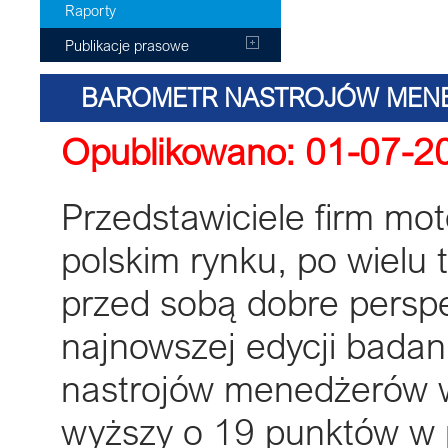
Raporty
Publikacje prasowe
BAROMETR NASTROJÓW MEN
Opublikowano: 01-07-2
PZPM I
Przedstawiciele firm mo
polskim rynku, po wielu
przed sobą dobre persp
najnowszej edycji bada
nastrojów menedżerów w
wyższy o 19 punktów w 