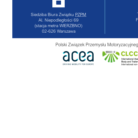
Siedziba Biura Związku
PZPM
Al. Niepodległości 69
(stacja metra WIERZBNO)
02-626
Warszawa
Polski Związek Przemysłu Motoryzacyjneg