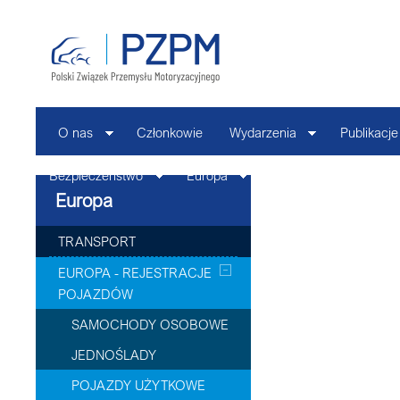
O nas
Członkowie
Wydarzenia
Publikacje
Bezpieczeństwo
Europa
Kontakt
Europa
TRANSPORT
EUROPA - REJESTRACJE
POJAZDÓW
SAMOCHODY OSOBOWE
JEDNOŚLADY
POJAZDY UŻYTKOWE