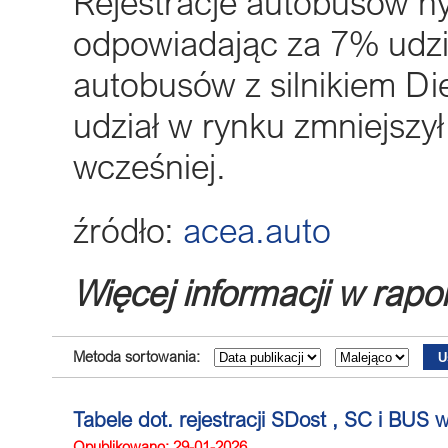
Rejestracje autobusów h
odpowiadając za 7% udział
autobusów z silnikiem Di
udział w rynku zmniejszy
wcześniej.
źródło:
acea.auto
Więcej informacji w rapo
Metoda sortowania:
Tabele dot. rejestracji SDost , SC i BUS
Opublikowano: 29-01-2026