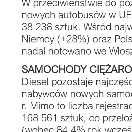
W przeciwieństwie do poz
nowych autobusów w UE z
38 238 sztuk. Wśród naj
Niemcy (+28%) oraz Pols
nadal notowano we Włosze
SAMOCHODY CIĘŻAROWE 
Diesel pozostaje najczę
nabywców nowych samo
r. Mimo to liczba rejestra
168 561 sztuk, co przeło
(wobec 84,4% rok wcześn