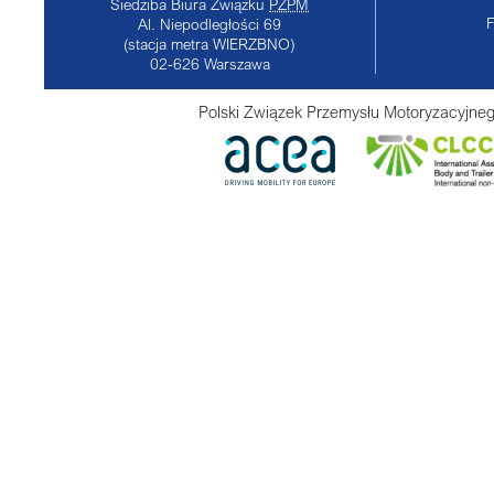
Siedziba Biura Związku
PZPM
Al. Niepodległości 69
(stacja metra WIERZBNO)
02-626
Warszawa
Polski Związek Przemysłu Motoryzacyjneg