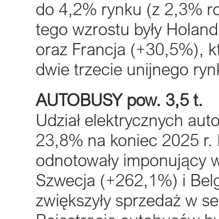
do 4,2% rynku (z 2,3% r
tego wzrostu były Holan
oraz Francja (+30,5%), k
dwie trzecie unijnego ry
AUTOBUSY pow. 3,5 t.
Udział elektrycznych aut
23,8% na koniec 2025 r. 
odnotowały imponujący 
Szwecja (+262,1%) i Bel
zwiększyły sprzedaż w s