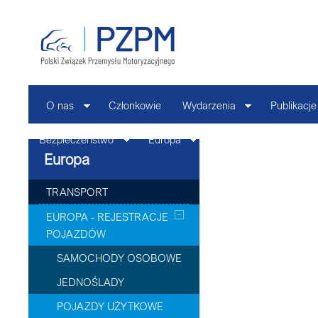
O nas
Członkowie
Wydarzenia
Publikacje
Bezpieczeństwo
Europa
Kontakt
Europa
TRANSPORT
EUROPA - REJESTRACJE
POJAZDÓW
SAMOCHODY OSOBOWE
JEDNOŚLADY
POJAZDY UŻYTKOWE