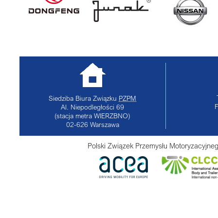
Siedziba Biura Związku
PZPM
Al. Niepodległości 69
(stacja metra WIERZBNO)
02-626
Warszawa
Polski Związek Przemysłu Motoryzacyjneg