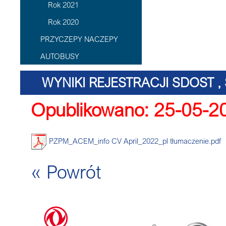
Rok 2021
Rok 2020
PRZYCZEPY NACZEPY
AUTOBUSY
WYNIKI REJESTRACJI SDOST , 
Opublikowano: 25-05-2
TŁ
PZPM_ACEM_info CV April_2022_pl tłumaczenie.pdf
« Powrót