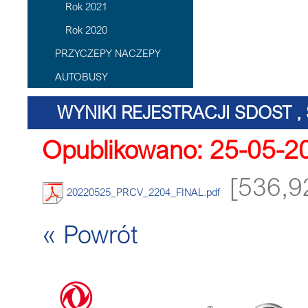
Rok 2021
Rok 2020
PRZYCZEPY NACZEPY
AUTOBUSY
WYNIKI REJESTRACJI SDOST , 
Opublikowano: 25-05-2
[536,9
20220525_PRCV_2204_FINAL.pdf
« Powrót