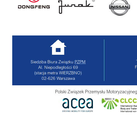
Siedziba Biura Związku
PZPM
Al. Niepodległości 69
(stacja metra WIERZBNO)
02-626
Warszawa
Polski Związek Przemysłu Motoryzacyjneg