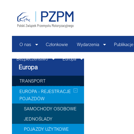
O nas
Członkowie
Wydarzenia
Publikacje
Bezpieczeństwo
Europa
Kontakt
Europa
TRANSPORT
EUROPA - REJESTRACJE
POJAZDÓW
SAMOCHODY OSOBOWE
JEDNOŚLADY
POJAZDY UŻYTKOWE