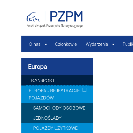
O nas
Członkowie
Wydarzenia
Publi
Europa
TRANSPORT
EUROPA - REJESTRACJE
POJAZDÓW
SAMOCHODY OSOBOWE
JEDNOŚLADY
POJAZDY UŻYTKOWE