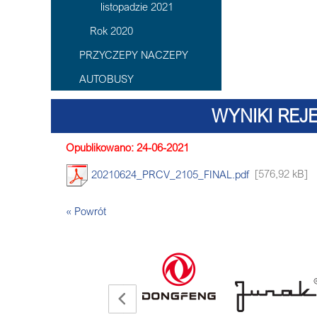
listopadzie 2021
Rok 2020
PRZYCZEPY NACZEPY
AUTOBUSY
WYNIKI REJE
Opublikowano: 24-06-2021
20210624_PRCV_2105_FINAL.pdf
[576,92 kB]
« Powrót