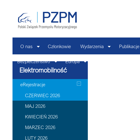
O nas
Członkowie
Wydarzenia
Publikacje
Bezpieczeństwo
Europa
Kontakt
Elektromobilność
eRejestracje
CZERWIEC 2026
MAJ 2026
KWIECIEŃ 2026
MARZEC 2026
LUTY 2026