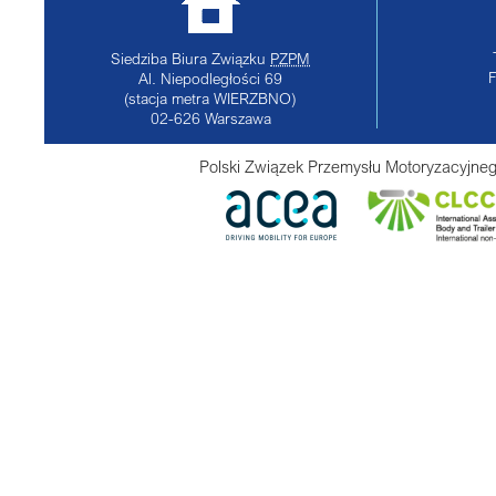
Siedziba Biura Związku
PZPM
Al. Niepodległości 69
(stacja metra WIERZBNO)
02-626
Warszawa
Polski Związek Przemysłu Motoryzacyjneg