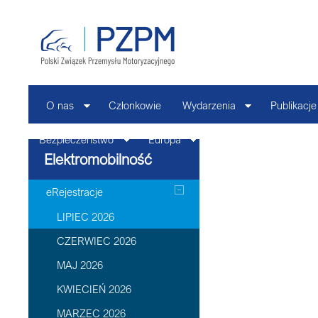
O nas
Członkowie
Wydarzenia
Publikacje
Bezpieczeństwo
Europa
Kontakt
Elektromobilność
eRejestracje
LIPIEC 2026
CZERWIEC 2026
MAJ 2026
KWIECIEŃ 2026
MARZEC 2026