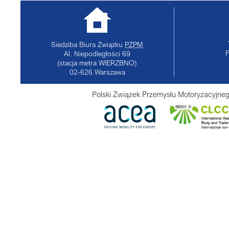
Siedziba Biura Związku
PZPM
Al. Niepodległości 69
(stacja metra WIERZBNO)
02-626
Warszawa
Polski Związek Przemysłu Motoryzacyjneg