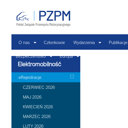
O nas
Członkowie
Wydarzenia
Publikacje
Bezpieczeństwo
Europa
Kontakt
Elektromobilność
eRejestracje
CZERWIEC 2026
MAJ 2026
KWIECIEŃ 2026
MARZEC 2026
LUTY 2026