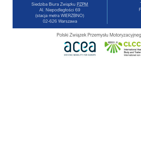
Siedziba Biura Związku
PZPM
Al. Niepodległości 69
(stacja metra WIERZBNO)
02-626
Warszawa
Polski Związek Przemysłu Motoryzacyjneg