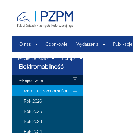
O nas
Członkowie
Wydarzenia
Publikacje
Bezpieczeństwo
Europa
Kontakt
Elektromobilność
eRejestracje
Licznik Elektromobilności
Rok 2026
Rok 2025
Rok 2023
Rok 2024