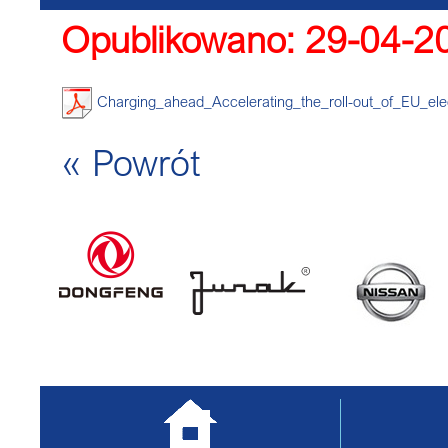
Opublikowano: 29-04-2
OUT_OF_EU_ELECTRIC_VEH
Charging_ahead_Accelerating_the_roll-out_of_EU_elect
« Powrót