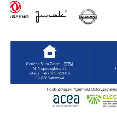
Siedziba Biura Związku
PZPM
Al. Niepodległości 69
(stacja metra WIERZBNO)
02-626
Warszawa
Polski Związek Przemysłu Motoryzacyjneg