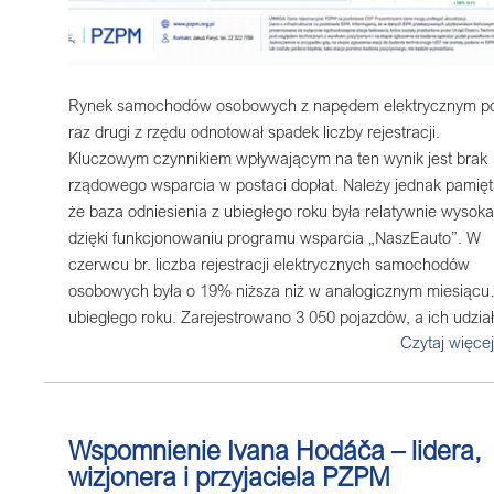
Rynek samochodów osobowych z napędem elektrycznym p
raz drugi z rzędu odnotował spadek liczby rejestracji.
Kluczowym czynnikiem wpływającym na ten wynik jest brak
rządowego wsparcia w postaci dopłat. Należy jednak pamięt
że baza odniesienia z ubiegłego roku była relatywnie wysoka
dzięki funkcjonowaniu programu wsparcia „NaszEauto”. W
czerwcu br. liczba rejestracji elektrycznych samochodów
osobowych była o 19% niższa niż w analogicznym miesiącu
ubiegłego roku. Zarejestrowano 3 050 pojazdów, a ich udzia
kliknij
tutaj »
Czytaj więce
rynku nieznacznie spadł do 5,2%.
Pełna informacja, infografika oraz tabele w zakładce
ELEKTROMOBILNOŚĆ
Wspomnienie Ivana Hodáča – lidera,
wizjonera i przyjaciela PZPM