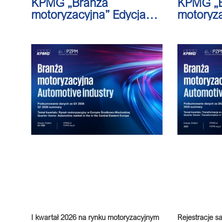
KPMG „Branża
KPMG „B
motoryzacyjna” Edycja
motoryza
Q1/2026
Q4/202
I kwartał 2026 na rynku motoryzacyjnym
Rejestracje 