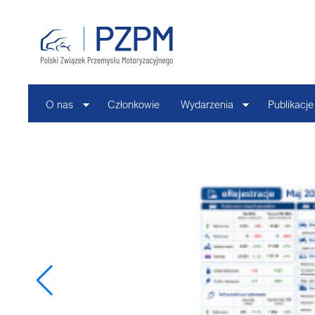
O nas
Członkowie
Wydarzenia
Publikacje
Bezpieczeństwo
Europa
Kontakt