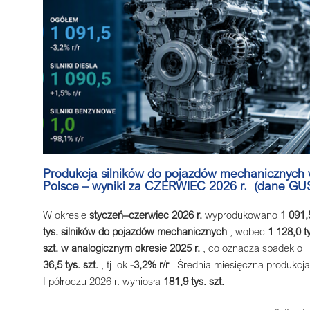
Produkcja silników do pojazdów mechanicznych
Polsce – wyniki za CZERWIEC
2026 r.
(dane GU
W okresie
styczeń–czerwiec 2026 r.
wyprodukowano
1 091,
tys. silników do pojazdów mechanicznych
, wobec
1 128,0 t
szt. w analogicznym okresie 2025 r.
, co oznacza spadek o
36,5 tys. szt.
, tj. ok.
-3,2% r/r
. Średnia miesięczna produkcj
I półroczu 2026 r. wyniosła
181,9 tys. szt.