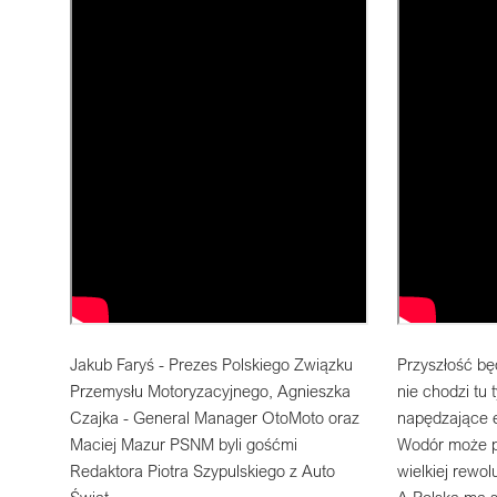
Jakub Faryś - Prezes Polskiego Związku
Przyszłość bę
Przemysłu Motoryzacyjnego, Agnieszka
nie chodzi tu 
Czajka - General Manager OtoMoto oraz
napędzające 
Maciej Mazur PSNM byli gośćmi
Wodór może pr
Redaktora Piotra Szypulskiego z Auto
wielkiej rewol
Świat
A Polska ma 